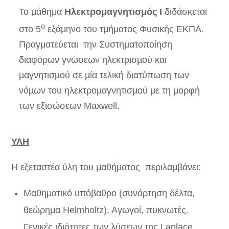
Το μάθημα
Ηλεκτρομαγνητισμός Ι
διδάσκεται
ο
στο 5
εξάμηνο του τμήματος Φυσικής ΕΚΠΑ.
Πραγματεύεται την Συστηµατοποίηση
διαφόρων γνώσεων ηλεκτρισµού και
µαγνητισµού σε µία τελική διατύπωση των
νόµων του ηλεκτροµαγνητισµού µε τη µορφή
των εξισώσεων Maxwell.
ΥΛΗ
Η εξεταστέα ύλη του μαθήματος περιλαμβάνει:
Μαθηματικό υπόβαθρο (συνάρτηση δέλτα,
θεώρημα Helmholtz). Αγωγοί, πυκνωτές.
Γενικές ιδιότητες των λύσεων της Laplace.