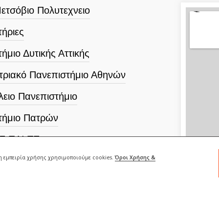
ετσόβιο Πολυτεχνειο
ήριες
ήμιο Δυτικής Αττικής
τριακό Πανεπιστήμιο Αθηνών
λειο Πανεπιστήμιο
τήμιο Πατρών
.Σ.ΠΑΙ.ΤΕ
ρη εμπειρία χρήσης χρησιμοποιούμε cookies.
Όροι Χρήσης &
κό Πανεπιστήμιο Αθηνών
ικό Πανεπιστήμιο Αθηνών
τήμιο Ιωαννίνων