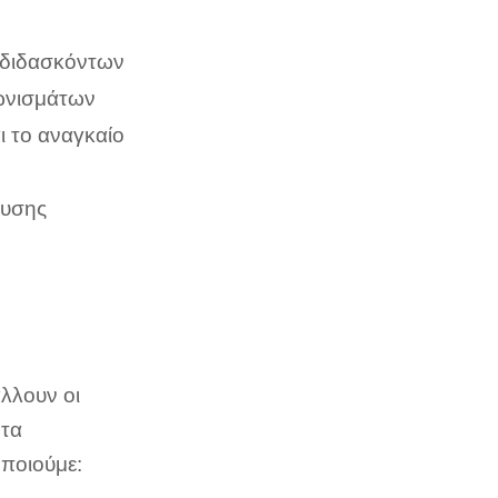
 διδασκόντων
γωνισμάτων
ι το αναγκαίο
λυσης
άλλουν οι
 τα
οποιούμε: