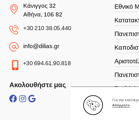
Κάνιγγος 32
Εθνικό Μ
Αθήνα, 106 82
Κατατακτ
+30 210 38.05.440
Πανεπιστ
info@dilias.gr
Καποδισ
Αριστοτέ
+30 694.61.90.818
Πανεπισ
Ακολουθήστε μας
Σχολή Α
Για την καλύτε
Γεωπονι
Απόρρητο
Οικονομ
Πανεπισ