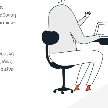
υν
βάθυνση
αστικών
γομελή
 ίδιας
οσμένο