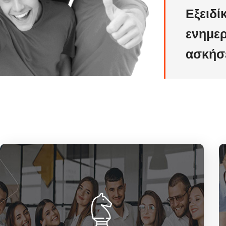
Εξειδί
ενημερ
ασκήσε
Το όραμα μας, είναι να αποτελούμε ένα
πρότυπο πανεπιστημιακό και πολυτεχνικό
φροντιστήριο, που μέσα απο την συνεχή