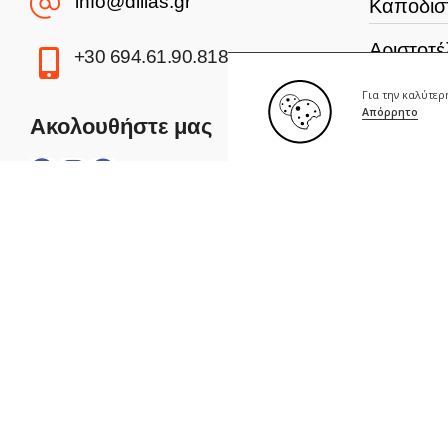
info@dilias.gr
Καποδισ
Αριστοτέ
+30 694.61.90.818
Πανεπισ
Για την καλύτε
Απόρρητο
Ακολουθήστε μας
Σχολή Α
Γεωπονι
Οικονομ
Πανεπισ
Πολυτεχν
Πανεπισ