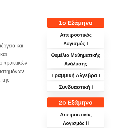
1ο Εξάμηνο
Απειροστικός
Λογισμός I
έργεια και
και
Θεμέλια Μαθηματικής
ία πρακτικών
Ανάλυσης
πιστημόνων
Γραμμική Άλγεβρα I
ι της
Συνδυαστική I
2ο Εξάμηνο
Απειροστικός
Λογισμός II