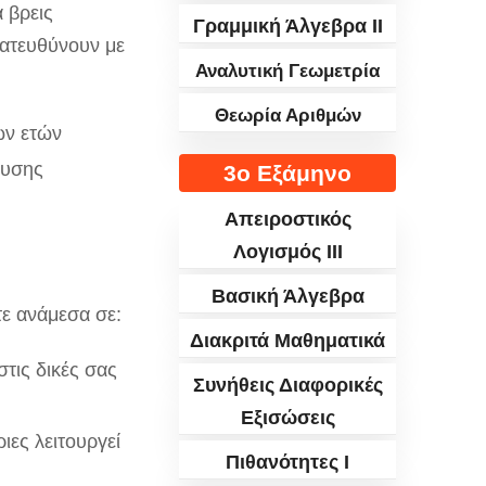
 βρεις
Γραμμική Άλγεβρα II
κατευθύνουν με
Αναλυτική Γεωμετρία
Θεωρία Αριθμών
ων ετών
λυσης
3ο Εξάμηνο
Απειροστικός
Λογισμός III
Βασική Άλγεβρα
τε ανάμεσα σε:
Διακριτά Μαθηματικά
τις δικές σας
Συνήθεις Διαφορικές
Εξισώσεις
ιες λειτουργεί
Πιθανότητες I