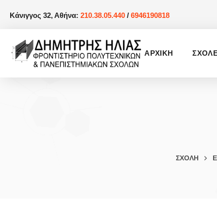
Κάνιγγος 32, Αθήνα:
210.38.05.440
/
6946190818
AΡΧΙΚΗ
ΣΧΟΛ
ΣΧΟΛΗ
Ε