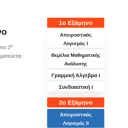
1ο Εξάμηνο
νο
Απειροστικός
Λογισμός I
ο
στο 2
Θεμέλια Μαθηματικής
ματεύεται
Ανάλυσης
Γραμμική Άλγεβρα I
Συνδυαστική I
2ο Εξάμηνο
Απειροστικός
Λογισμός II