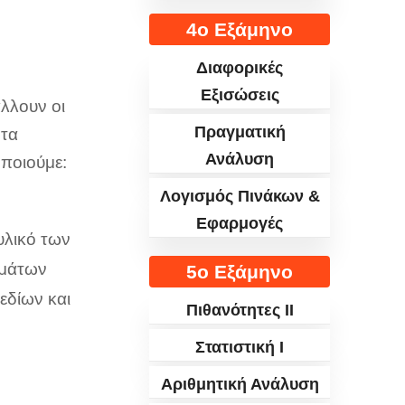
4ο Εξάμηνο
Διαφορικές
Εξισώσεις
άλλουν οι
Πραγματική
 τα
Ανάλυση
οποιούμε:
Λογισμός Πινάκων &
Εφαρμογές
υλικό των
ημάτων
5ο Εξάμηνο
εδίων και
Πιθανότητες II
Στατιστική I
Αριθμητική Ανάλυση