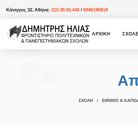
Κάνιγγος 32, Αθήνα:
210.38.05.440
/
6946190818
AΡΧΙΚΗ
ΣΧΟΛ
Απ
ΣΧΟΛΗ
ΕΘΝΙΚΟ & ΚΑΠΟ