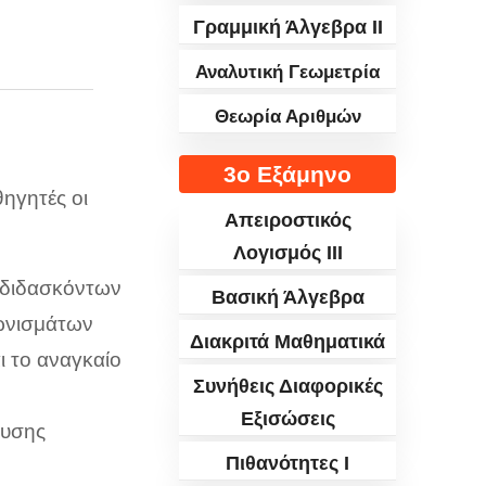
Γραμμική Άλγεβρα II
Αναλυτική Γεωμετρία
Θεωρία Αριθμών
3ο Εξάμηνο
ηγητές οι
Απειροστικός
Λογισμός III
 διδασκόντων
Βασική Άλγεβρα
γωνισμάτων
Διακριτά Μαθηματικά
ι το αναγκαίο
Συνήθεις Διαφορικές
Εξισώσεις
λυσης
Πιθανότητες I