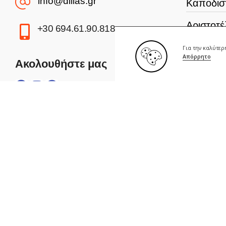
info@dilias.gr
Καποδισ
Αριστοτέ
+30 694.61.90.818
Πανεπισ
Για την καλύτε
Απόρρητο
Ακολουθήστε μας
Σχολή Α
Γεωπονι
Οικονομ
Πανεπισ
Πολυτεχν
Πανεπισ