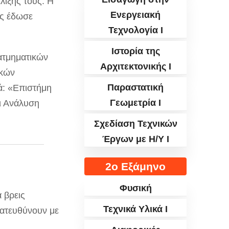
λιξης τους. Η
Ενεργειακή
ης έδωσε
Τεχνολογία Ι
Ιστορία της
ατμηματικών
Αρχιτεκτονικής Ι
ικών
Παραστατική
ά: «Επιστήμη
Γεωμετρία Ι
ι Ανάλυση
Σχεδίαση Τεχνικών
Έργων με Η/Υ Ι
2ο Εξάμηνο
Φυσική
 βρεις
Τεχνικά Υλικά Ι
κατευθύνουν με