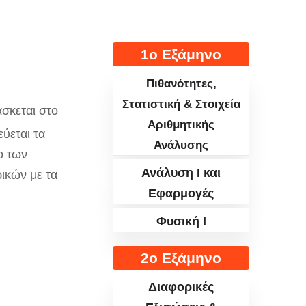
1ο Εξάμηνο
Πιθανότητες,
Στατιστική & Στοιχεία
άσκεται στο
Αριθμητικής
ύεται τα
Ανάλυσης
ο των
Ανάλυση I και
ικών με τα
Εφαρμογές
Φυσική I
2ο Εξάμηνο
Διαφορικές