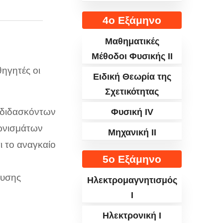
4ο Εξάμηνο
Μαθηματικές
Μέθοδοι Φυσικής ΙΙ
ηγητές οι
Ειδική Θεωρία της
Σχετικότητας
 διδασκόντων
Φυσική IV
γωνισμάτων
Μηχανική II
ι το αναγκαίο
5ο Εξάμηνο
λυσης
Ηλεκτρομαγνητισμός
I
Ηλεκτρονική I