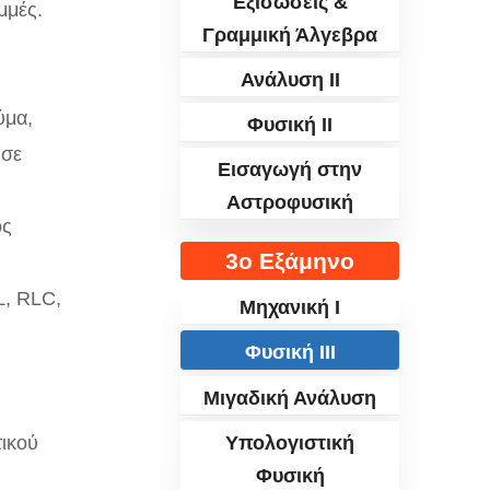
Εξισώσεις &
μμές.
Γραμμική Άλγεβρα
Ανάλυση II
ύμα,
Φυσική II
 σε
Εισαγωγή στην
Αστροφυσική
ος
3ο Εξάμηνο
L, RLC,
Μηχανική I
Φυσική III
Μιγαδική Ανάλυση
τικού
Υπολογιστική
Φυσική