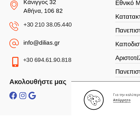
Κάνιγγος 32
Εθνικό Μ
Αθήνα, 106 82
Κατατακτ
+30 210 38.05.440
Πανεπιστ
info@dilias.gr
Καποδισ
Αριστοτέ
+30 694.61.90.818
Πανεπισ
Ακολουθήστε μας
Σχολή Α
Για την καλύτε
Γεωπονι
Απόρρητο
Οικονομ
Πανεπισ