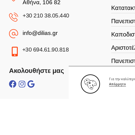
Αθήνα, 106 82
Κατατακτ
+30 210 38.05.440
Πανεπιστ
info@dilias.gr
Καποδισ
Αριστοτέ
+30 694.61.90.818
Πανεπισ
Ακολουθήστε μας
Σχολή Α
Για την καλύτε
Απόρρητο
Γεωπονι
Οικονομ
Πανεπισ
Πολυτεχν