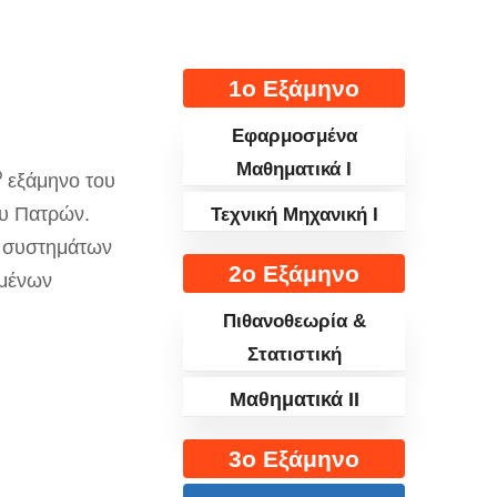
1ο Εξάμηνο
Εφαρμοσμένα
Μαθηματικά I
ο
εξάμηνο του
ου Πατρών.
Τεχνική Μηχανική I
ν συστημάτων
2ο Εξάμηνο
σμένων
Πιθανοθεωρία &
Στατιστική
Μαθηματικά II
3ο Εξάμηνο