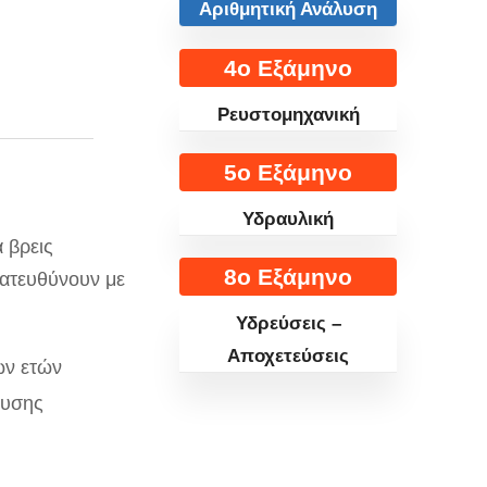
Αριθμητική Ανάλυση
4ο Εξάμηνο
Ρευστομηχανική
5ο Εξάμηνο
Υδραυλική
 βρεις
8ο Εξάμηνο
κατευθύνουν με
Υδρεύσεις –
Αποχετεύσεις
ων ετών
λυσης