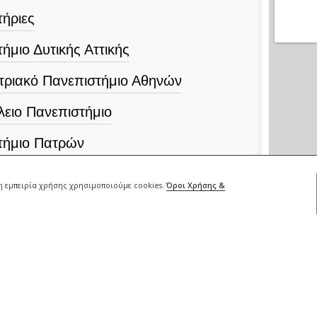
ήριες
ήμιο Δυτικής Αττικής
τριακό Πανεπιστήμιο Αθηνών
λειο Πανεπιστήμιο
τήμιο Πατρών
.Σ.ΠΑΙ.ΤΕ
ρη εμπειρία χρήσης χρησιμοποιούμε cookies.
Όροι Χρήσης &
κό Πανεπιστήμιο Αθηνών
ικό Πανεπιστήμιο Αθηνών
τήμιο Ιωαννίνων
είο Κρήτης (ΠΚ)