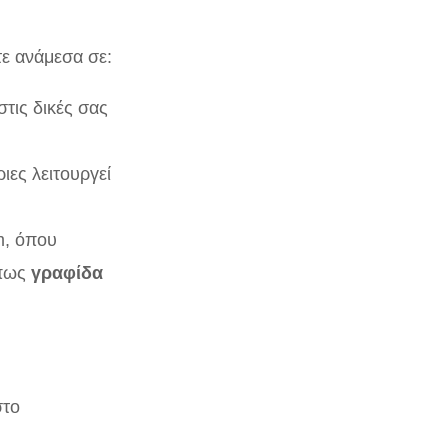
τε ανάμεσα σε:
τις δικές σας
ιες λειτουργεί
m, όπου
όπως
γραφίδα
στο