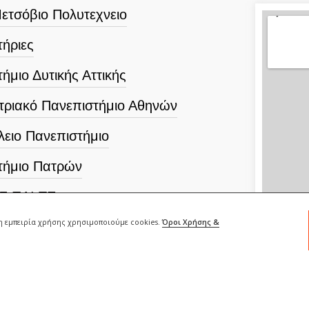
ετσόβιο Πολυτεχνειο
ήριες
ήμιο Δυτικής Αττικής
τριακό Πανεπιστήμιο Αθηνών
λειο Πανεπιστήμιο
τήμιο Πατρών
.Σ.ΠΑΙ.ΤΕ
ρη εμπειρία χρήσης χρησιμοποιούμε cookies.
Όροι Χρήσης &
κό Πανεπιστήμιο Αθηνών
ικό Πανεπιστήμιο Αθηνών
τήμιο Ιωαννίνων