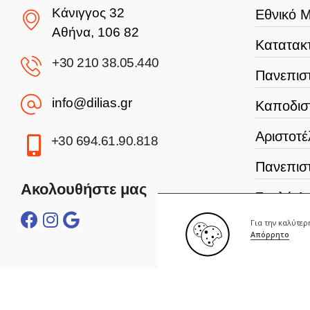
Κάνιγγος 32
Εθνικό Μ
Αθήνα, 106 82
Κατατακτ
+30 210 38.05.440
Πανεπιστ
info@dilias.gr
Καποδισ
Αριστοτέ
+30 694.61.90.818
Πανεπισ
Ακολουθήστε μας
Σχολή Α
Για την καλύτε
Γεωπονι
Απόρρητο
Οικονομ
Πανεπισ