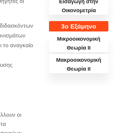
ηγητές οι
Εισαγωγή στην
Οικονομετρία
 διδασκόντων
3ο Εξάμηνο
γωνισμάτων
Μικροοικονομική
ι το αναγκαίο
Θεωρία II
Μακροοικονομική
λυσης
Θεωρία ΙI
άλλουν οι
 τα